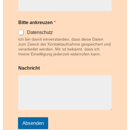
B
Bitte ankreuzen
*
i
t
Datenschutz
t
Ich bin damit einverstanden, dass diese Daten
e
zum Zweck der Kontaktaufnahme gespeichert und
a
verarbeitet werden. Mir ist bekannt, dass ich
n
meine Einwilligung jederzeit widerrufen kann.
k
r
e
Nachricht
u
z
e
n
E
-
M
a
i
l
Absenden